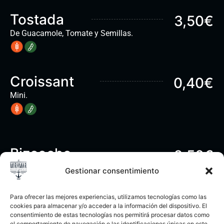
Tostada
3,50€
De Guacamole, Tomate y Semillas.
Croissant
0,40€
Mini.
Bizcocho
2,50€
Casero.
Gestionar consentimiento
Para ofrecer las mejores experiencias, utilizamos tecnologías como las
cookies para almacenar y/o acceder a la información del dispositivo. El
Bollería
2€
consentimiento de estas tecnologías nos permitirá procesar datos como
el comportamiento de navegación o las identificaciones únicas en este